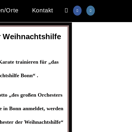
en/Orte
Kontakt
 Weihnachtshilfe
rate trainieren für „das
htshilfe Bonn“ .
otto „des großen Orchesters
e in Bonn anmeldet, werden
hester der Weihnachtshilfe“