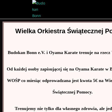
Wielka Orkiestra Świątecznej 
Budokan Bonn e.V. i Oyama Karate trenuje na rzec
Od każdej osoby zapisującej się na Oyama Karate w B
WOŚP co miesiąc odprowadzana jest kwota 5€ na Wie
Świątecznej Pomocy.
Trenujemy nie tylko dla własnego zdrowia, ale je